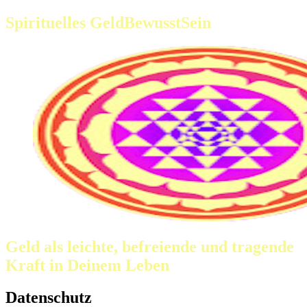
Spirituelles GeldBewusstSein
Geld als leichte, befreiende und tragende
Kraft in Deinem Leben
Datenschutz