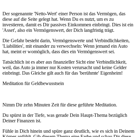
Der sogenannte 'Netto-Wert' einer Person ist das Vermögen, das
diese auf die Seite gelegt hat. Wenn Du es nutzt, um es zu
investieren, damit es Dir passives Einkommen einbringt. Dies ist ein
'Asset', also ein Vermögenswert, der Dich langfristig trägt.
Die Gefahr besteht darin, Vermögenswerte und Verbindlichkeiten,
'Liabilities', mit einander zu verwechseln: Wenn jemand ein Auto
hat, meint er womöglich, dass dies ein Vermögenswert sei.
Tatsächlich ist es aber aus finanzieller Sicht eine Verbindlichkeit,
weil, das Auto ja immer nur Kosten verursacht und keine Gelder
einbringt. Das Gleiche gilt auch für das 'berühmte' Eigenheim!
Meditation für Geldbewusstsein
Nimm Dir zehn Minuten Zeit für diese geführte Meditation.
Du spürst in der Tiefe, was gerade Dein Haupt-Thema bezüglich
Deiner Finanzen ist.
Fühle in Dich hinein und spüre ganz deutlich, wie es sich in Deinem
Körper anfühlt.
Gib diesem Thema eine Farbe und schau Dir diese