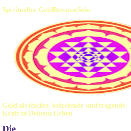
Spirituelles GeldBewusstSein
Geld als leichte, befreiende und tragende
Kraft in Deinem Leben
Die