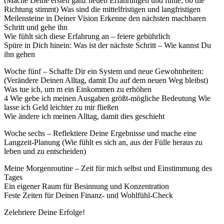
(Mache Deine ersten ganz neuen Erfahrungen und fühle, ob die
Richtung stimmt) Was sind die mittelfristigen und langfristigen
Meilensteine in Deiner Vision Erkenne den nächsten machbaren
Schritt und gehe ihn
Wie fühlt sich diese Erfahrung an – feiere gebührlich
Spüre in Dich hinein: Was ist der nächste Schritt – Wie kannst Du
ihn gehen
Woche fünf – Schaffe Dir ein System und neue Gewohnheiten:
(Verändere Deinen Alltag, damit Du auf dem neuen Weg bleibst)
Was tue ich, um m ein Einkommen zu erhöhen
4 Wie gebe ich meinen Ausgaben größt-mögliche Bedeutung Wie
lasse ich Geld leichter zu mir fließen
Wie ändere ich meinen Alltag, damit dies geschieht
Woche sechs – Reflektiere Deine Ergebnisse und mache eine
Langzeit-Planung (Wie fühlt es sich an, aus der Fülle heraus zu
leben und zu entscheiden)
Meine Morgenroutine – Zeit für mich selbst und Einstimmung des
Tages
Ein eigener Raum für Besinnung und Konzentration
Feste Zeiten für Deinen Finanz- und Wohlfühl-Check
Zelebriere Deine Erfolge!