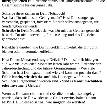
übrig geblieben
ist. Errechne daraus den Jahresdurchschnitt und die
Gesamtsumme für das ganze Jahr.
Schreibe diese Zahlen in Dein Notizbuch!
Was hast Du mit diesem Geld gemacht? Hast Du es angelegt,
verschenkt, gespendet, investiert, für dich selbst ausgegeben, für
Sondergaben verwendet?
Schreibe in Dein Notizbuch
, was Du mit den Geldern gemacht
hast, die Du nicht notwendig für den Alltag und das Überleben
gebraucht hast!
Reflektiere darüber, wie Du mit Geldern umgehst, die Dir übrig
bleiben oder unvermutet zufließen!
Hast Du am Monatsende sogar Defizite? Dann schreib bitte genau
auf, wie viel dies jeden Monat im letzen Jahr waren. Errechne den
Jahresdurchschnitt und die Jahres- Gesamtsumme! - Wie viele
Schulden hast Du insgesamt und wie viel kommen pro Jahr dazu?
Fühle hinein, wie sich das anfühlt.
Überlege, wofür diese
Schulden aufgenommen worden sind. - Sind es
Konsumschulden
oder Invetment-Gelder
?
Wenn es Konsumschulden sind (Kredite, die nicht so angelegt
wurden, dass sie Dir wieder neue Gelder erwirtschaften), dann
MUSST Du diese
so schnell wie möglich los werden!