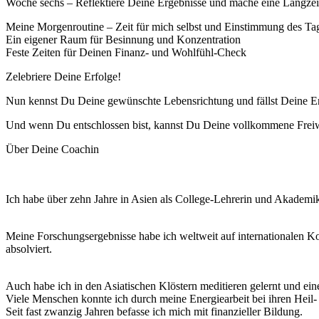
Woche sechs – Reflektiere Deine Ergebnisse und mache eine Langzeit-
Meine Morgenroutine – Zeit für mich selbst und Einstimmung des Ta
Ein eigener Raum für Besinnung und Konzentration
Feste Zeiten für Deinen Finanz- und Wohlfühl-Check
Zelebriere Deine Erfolge!
Nun kennst Du Deine gewünschte Lebensrichtung und fällst Deine En
Und wenn Du entschlossen bist, kannst Du Deine vollkommene Freiwilli
Über Deine Coachin
Ich habe über zehn Jahre in Asien als College-Lehrerin und Akademike
Meine Forschungsergebnisse habe ich weltweit auf internationalen K
absolviert.
Auch habe ich in den Asiatischen Klöstern meditieren gelernt und ein
Viele Menschen konnte ich durch meine Energiearbeit bei ihren Heil
Seit fast zwanzig Jahren befasse ich mich mit finanzieller Bildung.