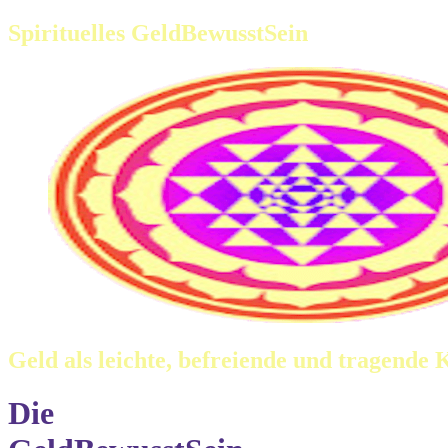
Spirituelles GeldBewusstSein
Geld als leichte, befreiende und tragende
Die