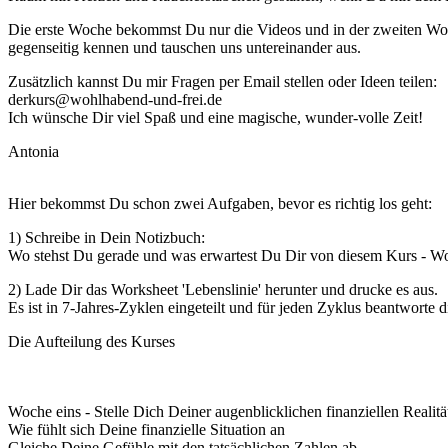
Die erste Woche bekommst Du nur die Videos und in der zweiten Woch
gegenseitig kennen und tauschen uns untereinander aus.
Zusätzlich kannst Du mir Fragen per Email stellen oder Ideen teilen:
derkurs@wohlhabend-und-frei.de
Ich wünsche Dir viel Spaß und eine magische, wunder-volle Zeit!
Antonia
Hier bekommst Du schon zwei Aufgaben, bevor es richtig los geht:
1) Schreibe in Dein Notizbuch:
Wo stehst Du gerade und was erwartest Du Dir von diesem Kurs - Wo
2) Lade Dir das Worksheet 'Lebenslinie' herunter und drucke es aus.
Es ist in 7-Jahres-Zyklen eingeteilt und für jeden Zyklus beantworte d
Die Aufteilung des Kurses
Woche eins - Stelle Dich Deiner augenblicklichen finanziellen Reali
Wie fühlt sich Deine finanzielle Situation an
Gleiche Deine Gefühle mit den tatsächlichen Zahlen ab.