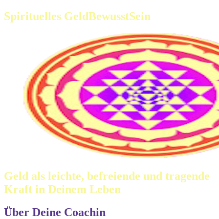
Spirituelles GeldBewusstSein
Geld als leichte, befreiende und tragende
Kraft in Deinem Leben
Über Deine Coachin