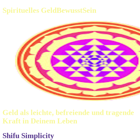
Spirituelles GeldBewusstSein
Geld als leichte, befreiende und tragende
Kraft in Deinem Leben
Shifu Simplicity