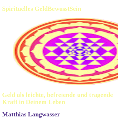
Spirituelles GeldBewusstSein
Geld als leichte, befreiende und tragende
Kraft in Deinem Leben
Matthias Langwasser