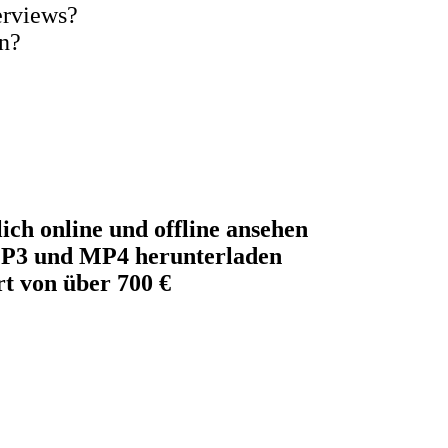
erviews?
en?
lich online und offline ansehen
 MP3 und MP4 herunterladen
rt von über 700 €