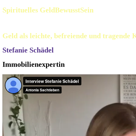
Spirituelles GeldBewusstSein
Geld als leichte, befreiende und tragende
Stefanie Schädel
Immobilienexpertin