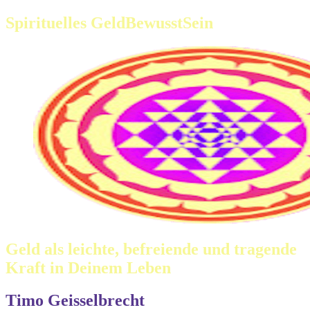
Spirituelles GeldBewusstSein
Geld als leichte, befreiende und tragende
Kraft in Deinem Leben
Timo Geisselbrecht