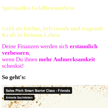
Spirituelles GeldBewusstSein
Geld als leichte, befreiende und tragende
Kraft in Deinem Leben
Deine Finanzen werden sich
erstaunlich
verbessern
,
wenn Du ihnen
mehr Aufmerksamkeit
schenkst!
So geht's: